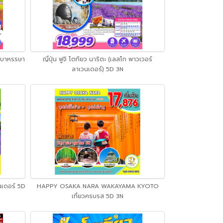
ุษบาหรรษา
ญี่ปุ่น ฟูจิ โตกียว นาริตะ (เลสโก พาวเวอร์
ลาเวนเดอร์) 5D 3N
เดอร์ 5D
HAPPY OSAKA NARA WAKAYAMA KYOTO
เที่ยวครบรส 5D 3N