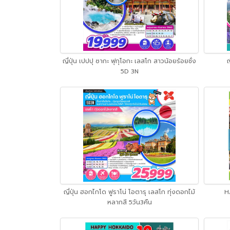
ญี่ปุ่น เปปปุ ซากะ ฟุกุโอกะ เลสโก สาวน้อยร้อยชั่ง
ญ
5D 3N
ญี่ปุ่น ฮอกไกโด ฟูราโน่ โอตารุ เลสโก ทุ่งดอกไม้
H
หลากสี 5วัน3คืน