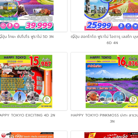
ี่ปุ่น โทยะ ซัปโปโร ฟูราโน่ 5D 3N
ญี่ปุ่น ฮอกไกโด ฟูราโน่ โอตารุ เลสโก บ
6D 4N
APPY TOKYO EXCITING 4D 2N
HAPPY TOKYO PINKMOSS ปะทะ ลาเวน
3N