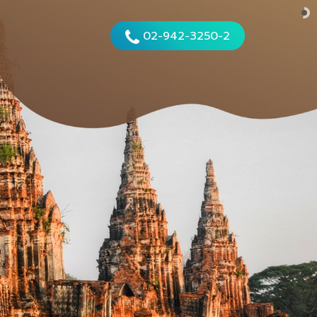
02-942-325
0-
2