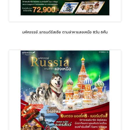
มหัศจรรย์...แกรนด์รัสเซีย ตามล่าหาแสงเหนือ 8วัน 6คืน