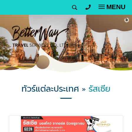
MENU
T
o
g
g
l
e
n
a
v
i
g
ทัวร์แต่ละประเทศ
รัสเซีย
»
a
t
i
o
n