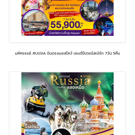
มหัศจรรย์...RUSSIA บินตรงมอสโคว์ เซนต์ปีเตอร์สเบิร์ก 7วัน 5คืน