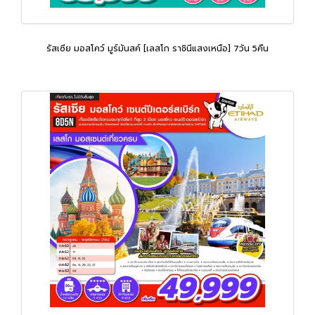
รัสเซีย มอสโคว์ มูร์มันสค์ [เลสโก ราชินีแสงเหนือ] 7วัน 5คืน