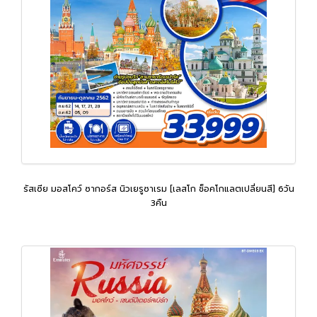
รัสเซีย มอสโคว์ ซากอร์ส นิวเยรูซาเรม [เลสโก ช็อคโกแลตเปลี่ยนสี] 6วัน
3คืน