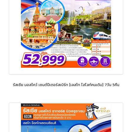
รัสเซีย มอสโคว์ เซนต์ปีเตอร์สเบิร์ก [เลสโก ไฮไลท์คนเดิม] 7วัน 5คืน