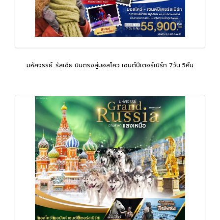
มหัศจรรย์...รัสเซีย บินตรงสู่มอสโคว เซนต์ปีเตอร์เบิร์ก 7วัน 5คืน