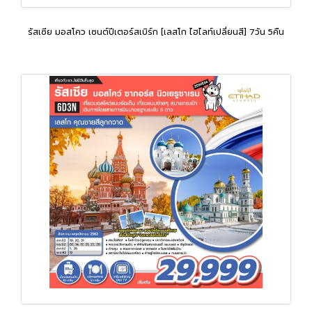
รัสเซีย มอสโคว เซนต์ปีเตอร์สเบิร์ก [เลสโก ไฮไลท์เปลี่ยนสี] 7วัน 5คืน