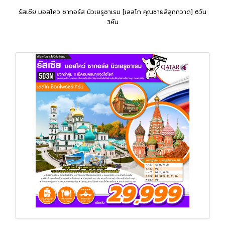
รัสเซีย มอสโคว ซากอร์ส นิวเยรูซาเรม [เลสโก คุณชายสีลูกกวาด] 6วัน
3คืน