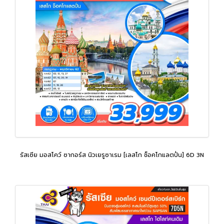
รัสเซีย มอสโคว์ ซากอร์ส นิวเยรูซาเรม [เลสโก ช็อคโกแลตปั่น] 6D 3N