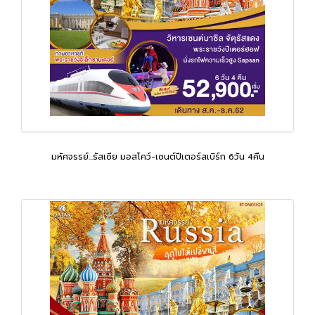
มหัศจรรย์...รัสเซีย มอสโคว์-เซนต์ปีเตอร์สเบิร์ก 6วัน 4คืน