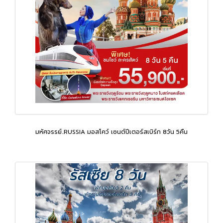
มหัศจรรย์..RUSSIA มอสโคว์ เซนต์ปีเตอร์สเบิร์ก 8วัน 5คืน