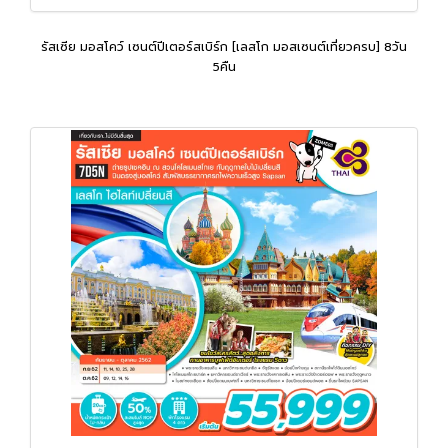
รัสเซีย มอสโคว์ เซนต์ปีเตอร์สเบิร์ก [เลสโก มอสเซนต์เที่ยวครบ] 8วัน
5คืน