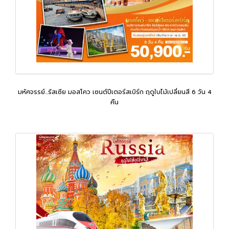
มหัศจรรย์...รัสเซีย มอสโคว เซนต์ปีเตอร์สเบิร์ก ฤดูใบไม้เปลี่ยนสี 6 วัน 4
คืน