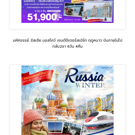
มหัศจรรย์...รัสเซีย มอสโคว์ เซนต์ปีเตอร์สเบิร์ก ฤดูหนาว บินภายในไป
กลับ2ขา 6วัน 4คืน