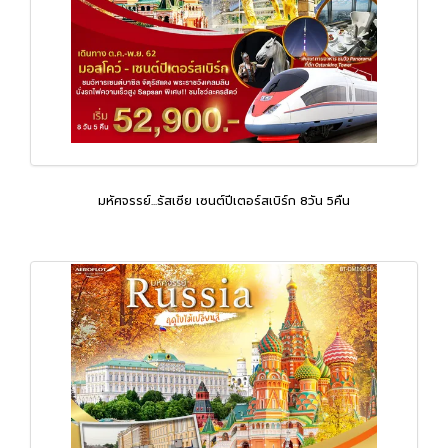
มหัศจรรย์...รัสเซีย เซนต์ปีเตอร์สเบิร์ก 8วัน 5คืน