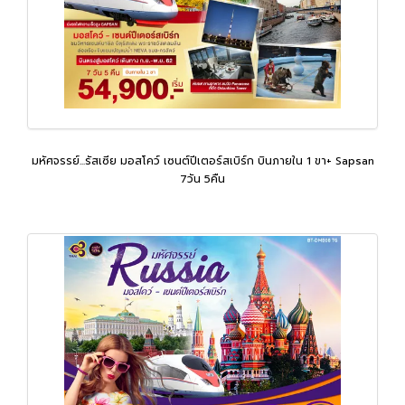
มหัศจรรย์...รัสเซีย มอสโคว์ เซนต์ปีเตอร์สเบิร์ก บินภายใน 1 ขา+ Sapsan
7วัน 5คืน