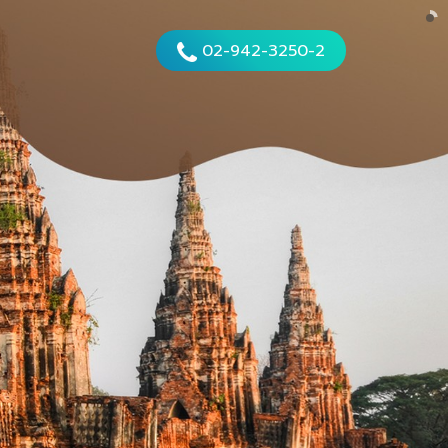
02-942-325
0-
2