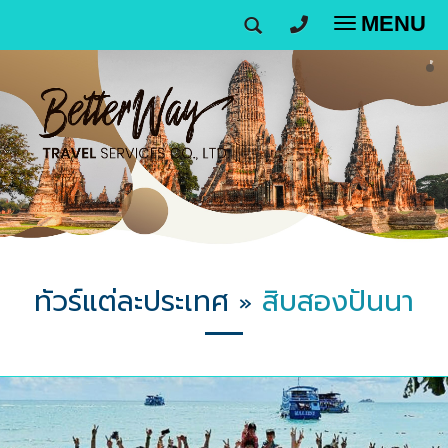
MENU
T
o
g
g
l
e
n
a
v
i
g
ทัวร์แต่ละประเทศ
สิบสองปันนา
»
a
t
i
o
n