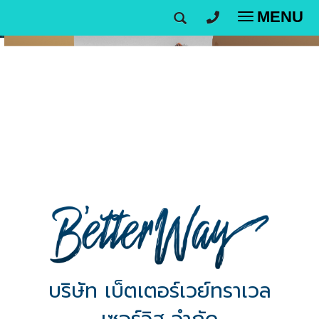
MENU
T
o
g
g
l
e
n
a
v
i
g
a
t
i
o
บริษัท เบ็ตเตอร์เวย์ทราเวล
n